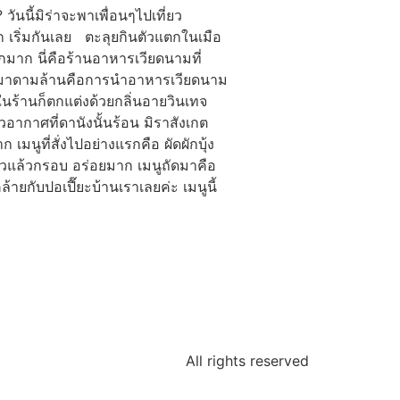
ันนี้มิร่าจะพาเพื่อนๆไปเที่ยว
ก เริ่มกันเลย ตะลุยกินตัวแตกในเมือ
มาก นี่คือร้านอาหารเวียดนามที่
่นของมาดามล้านคือการนำอาหารเวียดนาม
ในร้านก็ตกแต่งด้วยกลิ่นอายวินเทจ
วอากาศที่ดานังนั้นร้อน มิราสังเกต
มนูที่สั่งไปอย่างแรกคือ ผัดผักบุ้ง
ยวแล้วกรอบ อร่อยมาก เมนูถัดมาคือ
้ายกับปอเปี๊ยะบ้านเราเลยค่ะ เมนูนี้
All rights reserved