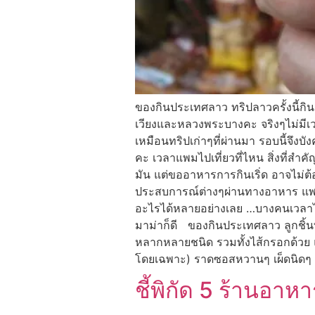
ของกินประเทศลาว ทริปลาวครั้งนี้กินเ
เวียงและหลวงพระบางคะ จริงๆไม่มีเว
เหมือนทริปเก่าๆที่ผ่านมา รอบนี้จึงบ
คะ เวลาแพมไปเที่ยวที่ไหน สิ่งที่สำคั
มัน แต่ขออาหารการกินเริ่ด อาจไม่ต้อ
ประสบการณ์ต่างๆผ่านทางอาหาร แพมว
อะไรได้หลายอย่างเลย …บางคนเวลาไปเที
มาม่าก็ดี ของกินประเทศลาว ลูกชิ้นท
หลากหลายชนิด รวมทั้งไส้กรอกด้วย แป้ง
โดยเฉพาะ) ราดซอสหวานๆ เผ็ดนิดๆ โรย
ชี้พิกัด 5 ร้านอาห