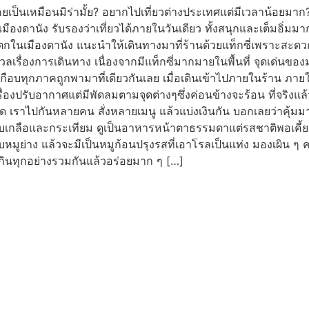
เป็นเหมือนมิร่ามั้ย? อยากไปเที่ยวต่างประเทศแต่มีเวลาน้อยมาก? ว
องดานัง รับรองว่าเที่ยวได้ภายในวันเดียว ทั้งสนุกและเต็มอิ่มมา
นเมืองดานัง แนะนำให้เดินทางมาที่ร้านด้วยแท็กซี่เพราะสะดวก
กังวลเรื่องการเดินทาง เนื่องจากมีแท็กซี่มากมายในพื้นที่ จุดเด
าเกือบทุกภาคถูกพามาที่เดียวกันเลย เมื่อเดินเข้าไปภายในร้าน ภาย
ื่องปรับอากาศแต่มีพัดลมตามจุดต่างๆซึ่งค่อนข้างจะร้อน ที่จริงแล้
 เราไปกันหลายคน สั่งหลายเมนู แล้วแบ่งเงินกัน บอกเลยว่าคุ้มมาก เ
ดกับเกลือและกระเทียม ดูเป็นอาหารหน้าตาธรรมดาแต่รสชาติพอเคี้
หมูย่าง แล้วจะมีเป็นหมูก้อนปรุงรสที่เอาโรลเป็นแท่ง มองเผิน ๆ คล
นทุกอย่างรวมกันแล้วอร่อยมาก ๆ […]