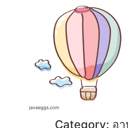
javaeggs.com
Category:
อา