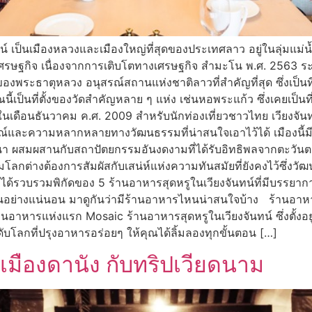
ทน์ เป็นเมืองหลวงและเมืองใหญ่ที่สุดของประเทศลาว อยู่ในลุ่มแ
งเศรษฐกิจ เนื่องจากการเติบโตทางเศรษฐกิจ สำมะโน พ.ศ. 2563 ระ
่ตั้งของพระธาตุหลวง อนุสรณ์สถานแห่งชาติลาวที่สำคัญที่สุด ซึ่งเป็
เป็นที่ตั้งของวัดสำคัญหลาย ๆ แห่ง เช่นหอพระแก้ว ซึ่งเคยเป็
25 ในเดือนธันวาคม ค.ศ. 2009 สำหรับนักท่องเที่ยวชาวไทย เวียงจันท
ษณ์และความหลากหลายทางวัฒนธรรมที่น่าสนใจเอาไว้ได้ เมืองนี้ม
นา ผสมผสานกับสถาปัตยกรรมอันงดงามที่ได้รับอิทธิพลจากตะวันต
กมุมโลกต่างต้องการสัมผัสกับเสน่ห์แห่งความทันสมัยที่ยังคงไว้ซึ
เราได้รวบรวมพิกัดของ 5 ร้านอาหารสุดหรูในเวียงจันทน์ที่มีบรรยาก
รกินอย่างแน่นอน มาดูกันว่ามีร้านอาหารไหนน่าสนใจบ้าง ร้านอา
ร้านอาหารแห่งแรก Mosaic ร้านอาหารสุดหรูในเวียงจันทน์ ซึ่งตั้
ดับโลกที่ปรุงอาหารอร่อยๆ ให้คุณได้ลิ้มลองทุกขั้นตอน […]
เมืองดานัง กับทริปเวียดนาม