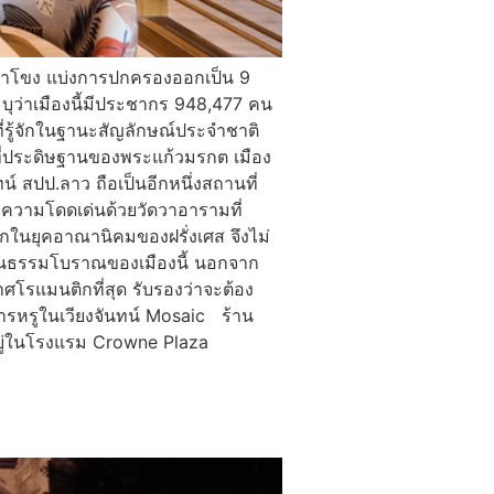
ม่น้ำโขง แบ่งการปกครองออกเป็น 9
บุว่าเมืองนี้มีประชากร 948,477 คน
นที่รู้จักในฐานะสัญลักษณ์ประจำชาติ
นที่ประดิษฐานของพระแก้วมรกต เมือง
น์ สปป.ลาว ถือเป็นอีกหนึ่งสถานที่
ีความโดดเด่นด้วยวัดวาอารามที่
กในยุคอาณานิคมของฝรั่งเศส จึงไม่
่งวัฒนธรรมโบราณของเมืองนี้ นอกจาก
าศโรแมนติกที่สุด รับรองว่าจะต้อง
หารหรูในเวียงจันทน์ Mosaic ร้าน
งอยู่ในโรงแรม Crowne Plaza