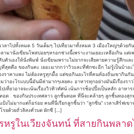
วลาไปทั้งหมด 5 วันเต็มๆ ไปเที่ยวมาทั้งหมด 3 เมืองใหญ่ๆด้วยกัน
ลามานั่งเขียนโพสบ่อยๆหรอกช่วงนี้เพราะงานเยอะเหลือเกิน แต่เ
ังคับตัวเองให้นั่งพิมพ์ นั่งเขียนเพราะไม่ยากจะเสียดายความรู้สึก
ญที่สุดคือ ของกินคะ เยอะมากกว่าวิวและที่พักซะอีก ไม่รู้เป็นบ้าอะไ
งราคาแพง ไม่ต้องหรูทุกมื้อ แต่ขอกินอะไรที่คนท้องถิ่นเขากินกัน ไ
่าอะไรแบบนี้มันมีค่ามากๆเลยคะ อาหารทุกอย่างมันมีเรื่องราวใ
่ยวอาจจะเน้นเรื่องวิวทิวทัศน์ เน้นการช็อปปิ้งเป็นหลัก อาหารกา
อด ของกินประเทศลาว ลูกชิ้นทอด ที่นี่จะคล้ายๆ ลูกชิ้นทองสุกท
ไม่มากแต่ก็อร่อย คนที่นี่เรียกลูกชิ้นว่า “ลูกซิ่น” เวลาเสิร์ฟเขา
ด้วยถั่วลิสงคั่วบด ผักชี […]
ารหรูในเวียงจันทน์ ที่สายกินพลาดไ